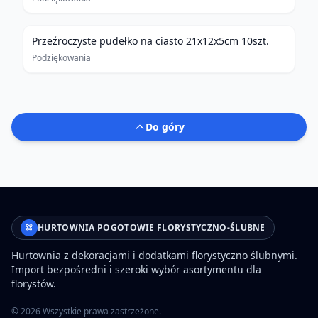
Przeźroczyste pudełko na ciasto 21x12x5cm 10szt.
Podziękowania
Do góry
HURTOWNIA POGOTOWIE FLORYSTYCZNO-ŚLUBNE
Hurtownia z dekoracjami i dodatkami florystyczno ślubnymi.
Import bezpośredni i szeroki wybór asortymentu dla
florystów.
©
2026
Wszystkie prawa zastrzeżone.