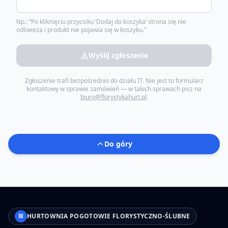
Np.: “Po kliknięciu przycisku ‘Dodaj do koszyka’ strona się nie
odświeża i produkt nie pojawia się w koszyku.”
Wyślij zgłoszenie
Zgłoszenie trafi bezpośrednio do działu IT. Nie jest to formularz
kontaktowy w sprawie zamówień — w takich sprawach pisz na
biuro@florystykahurt.pl
.
Do góry
HURTOWNIA POGOTOWIE FLORYSTYCZNO-ŚLUBNE