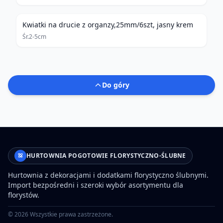
Kwiatki na drucie z organzy,25mm/6szt, jasny krem
Śr.2-5cm
Do góry
HURTOWNIA POGOTOWIE FLORYSTYCZNO-ŚLUBNE
Hurtownia z dekoracjami i dodatkami florystyczno ślubnymi.
Import bezpośredni i szeroki wybór asortymentu dla
florystów.
©
2026
Wszystkie prawa zastrzeżone.