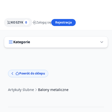
KOSZYK
0
Zaloguj się
Rejestracja
Kategorie
Powrót do sklepu
Artykuły ślubne
Balony metaliczne