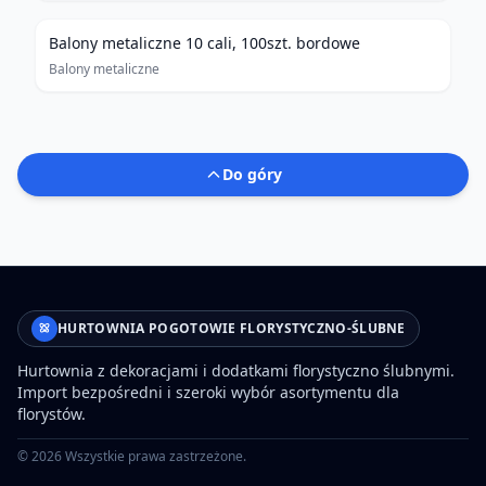
Balony metaliczne 10 cali, 100szt. bordowe
Balony metaliczne
Do góry
HURTOWNIA POGOTOWIE FLORYSTYCZNO-ŚLUBNE
Hurtownia z dekoracjami i dodatkami florystyczno ślubnymi.
Import bezpośredni i szeroki wybór asortymentu dla
florystów.
©
2026
Wszystkie prawa zastrzeżone.