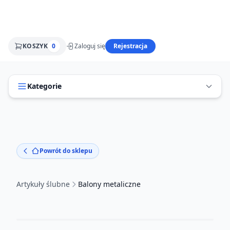
KOSZYK
0
Zaloguj się
Rejestracja
Kategorie
Powrót do sklepu
Artykuły ślubne
Balony metaliczne