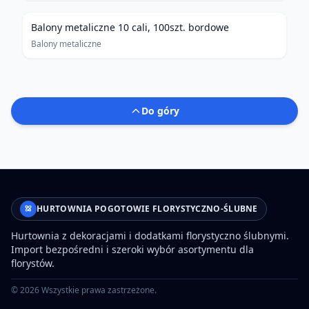
Balony metaliczne 10 cali, 100szt. bordowe
Balony metaliczne
Do góry
HURTOWNIA POGOTOWIE FLORYSTYCZNO-ŚLUBNE
Hurtownia z dekoracjami i dodatkami florystyczno ślubnymi.
Import bezpośredni i szeroki wybór asortymentu dla
florystów.
©
2026
Wszystkie prawa zastrzeżone.