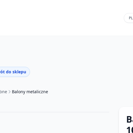
ót do sklepu
ubne
Balony metaliczne
B
1