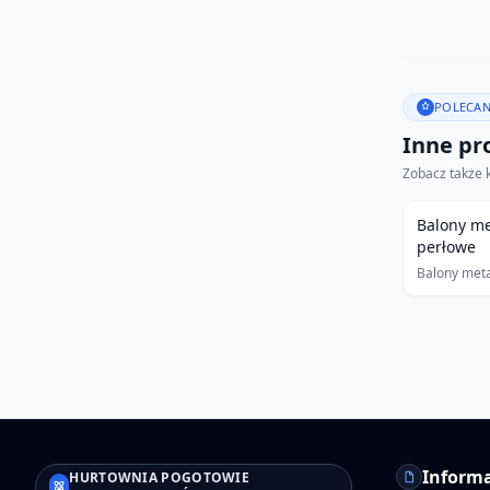
POLECAN
Inne pro
Zobacz także 
Balony met
perłowe
Balony meta
Informa
HURTOWNIA POGOTOWIE