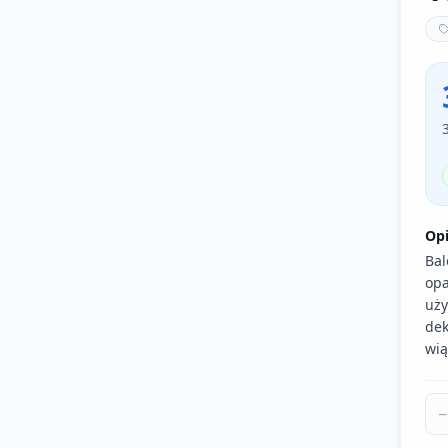
Op
Bal
opa
uży
dek
wią
−