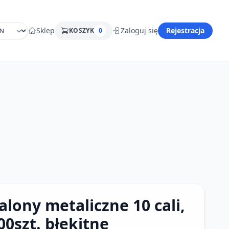
Sklep
Zaloguj się
Rejestracja
KOSZYK
0
alony metaliczne 10 cali,
00szt. błękitne