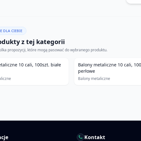
E DLA CIEBIE
dukty z tej kategorii
kilka propozycji, które mogą pasować do wybranego produktu.
aliczne 10 cali, 100szt. białe
Balony metaliczne 10 cali, 100
perłowe
liczne
Balony metaliczne
cje
Kontakt