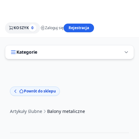
KOSZYK
0
Zaloguj się
Rejestracja
Kategorie
Powrót do sklepu
Artykuły ślubne
Balony metaliczne