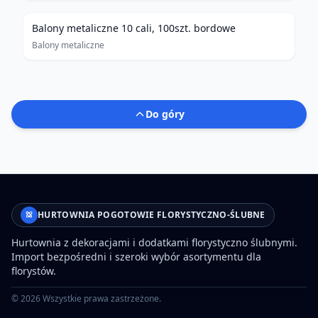
Balony metaliczne 10 cali, 100szt. bordowe
Balony metaliczne
Do góry
HURTOWNIA POGOTOWIE FLORYSTYCZNO-ŚLUBNE
Hurtownia z dekoracjami i dodatkami florystyczno ślubnymi.
Import bezpośredni i szeroki wybór asortymentu dla
florystów.
©
2026
Wszystkie prawa zastrzeżone.