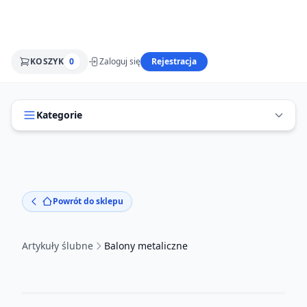
KOSZYK
0
Zaloguj się
Rejestracja
Kategorie
Powrót do sklepu
Artykuły ślubne
Balony metaliczne