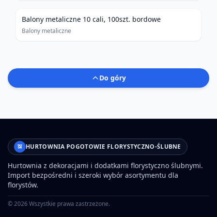
Balony metaliczne 10 cali, 100szt. bordowe
Balony metaliczne
Do góry
HURTOWNIA POGOTOWIE FLORYSTYCZNO-ŚLUBNE
Hurtownia z dekoracjami i dodatkami florystyczno ślubnymi.
Import bezpośredni i szeroki wybór asortymentu dla
florystów.
©
2026
Wszystkie prawa zastrzeżone.