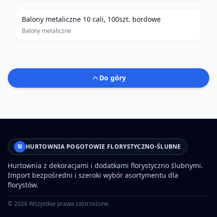
Balony metaliczne 10 cali, 100szt. bordowe
Balony metaliczne
Do góry
HURTOWNIA POGOTOWIE FLORYSTYCZNO-ŚLUBNE
Hurtownia z dekoracjami i dodatkami florystyczno ślubnymi.
Import bezpośredni i szeroki wybór asortymentu dla
florystów.
©
2026
Wszystkie prawa zastrzeżone.