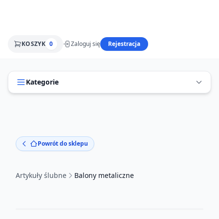
KOSZYK
0
Zaloguj się
Rejestracja
Kategorie
Powrót do sklepu
Artykuły ślubne
Balony metaliczne