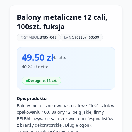
Balony metaliczne 12 cali,
100szt. fuksja
SYMBOL:
EAN:
BM85-043
5901157460509
49.50 zł
brutto
40.24 zł netto
Dostępne: 12 szt.
Opis produktu
Balony metaliczne dwunastocalowe. Ilość sztuk w
opakowaniu 100. Balony 12' belgijskiej firmy
BELBAL używane są przez wielu profesjonalistów
z branży dekoratorskiej. Długie ogonki
zapewniają łatwość w wiązaniu.