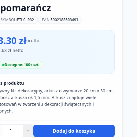
.pomarańcz
SYMBOL:
EAN:
FILC-032
5902188603491
3.30 zł
brutto
2.68 zł netto
Dostępne: 100+ szt.
is produktu
ywny filc dekoracyjny, arkusz o wymiarze 20 cm x 30 cm,
bość arkusza ok 1,5 mm. Arkusz znajduje wiele
tosowań w tworzeniu dekoracji świątecznych i
bnych.
+
Dodaj do koszyka