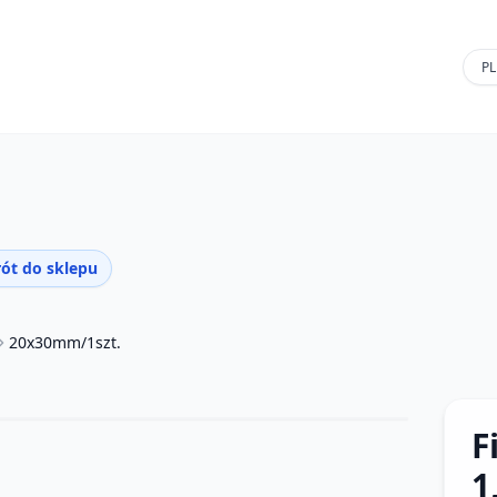
ót do sklepu
20x30mm/1szt.
F
1