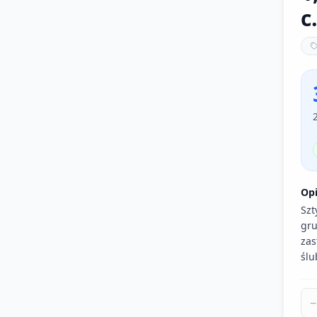
c
Op
Szt
gru
zas
ślu
−