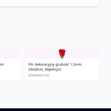
🌹
5mm
Filc dekoracyjny grubość 1,5mm
20x30cm, błękitny/2
20x30mm/1szt.