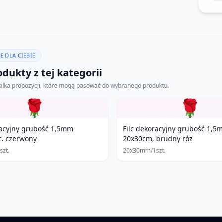
E DLA CIEBIE
dukty z tej kategorii
kilka propozycji, które mogą pasować do wybranego produktu.
🌹
🌹
racyjny grubość 1,5mm
Filc dekoracyjny grubość 1,
. czerwony
20x30cm, brudny róż
zt.
20x30mm/1szt.