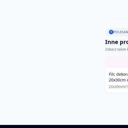
POLECAN
Inne pro
Zobacz także 
Filc deko
20x30cm c
20x30mm/1s