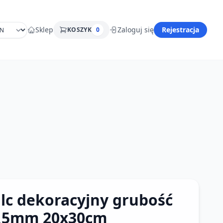
Sklep
Zaloguj się
Rejestracja
KOSZYK
0
ilc dekoracyjny grubość
,5mm 20x30cm