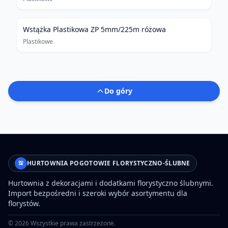
Wstążka Plastikowa ZP 5mm/225m różowa
Plastikowe
Do góry
HURTOWNIA POGOTOWIE FLORYSTYCZNO-ŚLUBNE
Hurtownia z dekoracjami i dodatkami florystyczno ślubnymi.
Import bezpośredni i szeroki wybór asortymentu dla
florystów.
©
2026
Wszystkie prawa zastrzeżone.