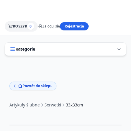
KOSZYK
0
Zaloguj się
Rejestracja
Kategorie
Powrót do sklepu
Artykuły ślubne
Serwetki
33x33cm