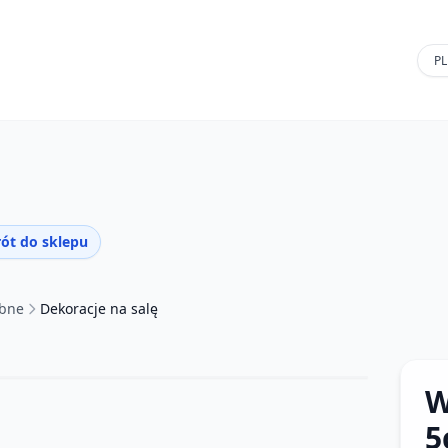
ót do sklepu
ubne
Dekoracje na salę
W
5