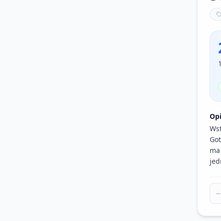
Op
Wst
Got
ma 
jed
−