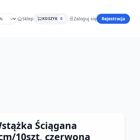
Sklep
Zaloguj się
Rejestracja
KOSZYK
0
stążka Ściągana
cm/10szt, czerwona