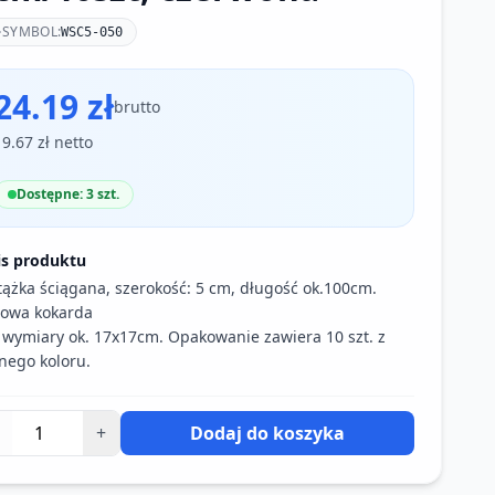
SYMBOL:
WSC5-050
24.19 zł
brutto
19.67 zł netto
Dostępne: 3 szt.
is produktu
ążka ściągana, szerokość: 5 cm, długość ok.100cm.
owa kokarda
wymiary ok. 17x17cm. Opakowanie zawiera 10 szt. z
nego koloru.
+
Dodaj do koszyka