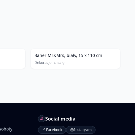
m
Baner Mr&Mrs, biały, 15 x 110 cm
Dekoracje na salę
Social media
soboty
Facebook
Instagram