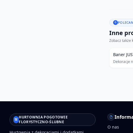
POLECAN
Inne pro
Zobacz także 
Baner JUS
Dekoracje n
Informa
HURTOWNIA POGOTOWIE
FLORYSTYCZNO-ŚLUBNE
O nas
Hurtownia z dekoracjami i dodatkami