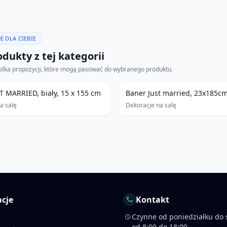
E DLA CIEBIE
dukty z tej kategorii
kilka propozycji, które mogą pasować do wybranego produktu.
T MARRIED, biały, 15 x 155 cm
Baner Just married, 23x185c
a salę
Dekoracje na salę
cje
Kontakt
Czynne od poniedziałku do 
od 8:00 do 18:00