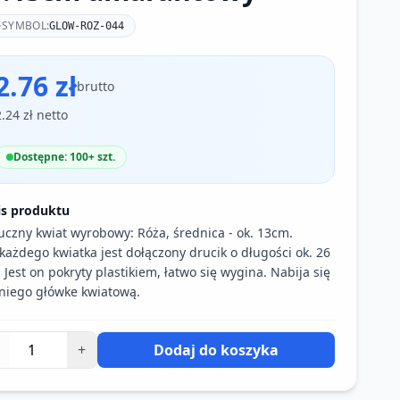
SYMBOL:
GLOW-ROZ-044
2.76 zł
brutto
2.24 zł netto
Dostępne: 100+ szt.
is produktu
uczny kwiat wyrobowy: Róża, średnica - ok. 13cm.
każdego kwiatka jest dołączony drucik o długości ok. 26
 Jest on pokryty plastikiem, łatwo się wygina. Nabija się
niego główke kwiatową.
+
Dodaj do koszyka