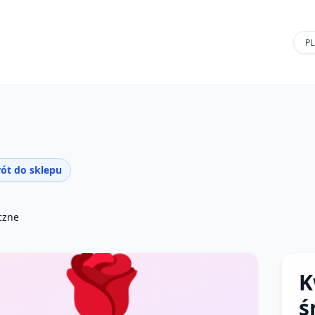
ót do sklepu
czne
🌹
K
ś