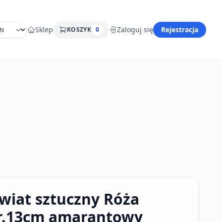
Sklep
Zaloguj się
Rejestracja
KOSZYK
0
wiat sztuczny Róża
r.13cm amarantowy