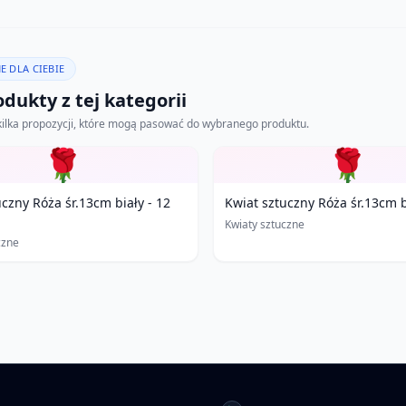
E DLA CIEBIE
dukty z tej kategorii
kilka propozycji, które mogą pasować do wybranego produktu.
🌹
🌹
uczny Róża śr.13cm biały - 12
Kwiat sztuczny Róża śr.13cm
Kwiaty sztuczne
czne