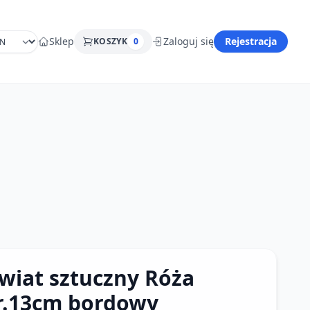
Sklep
Zaloguj się
Rejestracja
KOSZYK
0
wiat sztuczny Róża
r.13cm bordowy