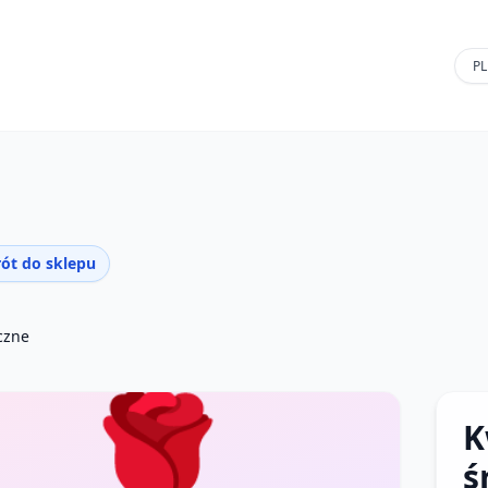
ót do sklepu
czne
🌹
K
ś