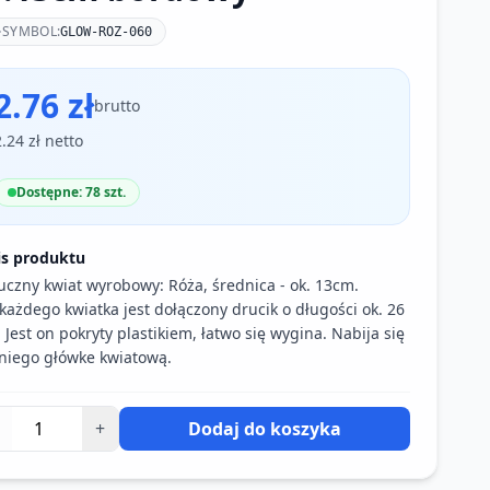
SYMBOL:
GLOW-ROZ-060
2.76 zł
brutto
2.24 zł netto
Dostępne: 78 szt.
is produktu
uczny kwiat wyrobowy: Róża, średnica - ok. 13cm.
każdego kwiatka jest dołączony drucik o długości ok. 26
 Jest on pokryty plastikiem, łatwo się wygina. Nabija się
niego główke kwiatową.
+
Dodaj do koszyka