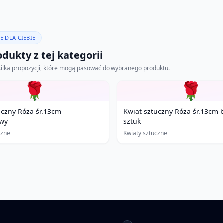
E DLA CIEBIE
dukty z tej kategorii
kilka propozycji, które mogą pasować do wybranego produktu.
🌹
🌹
uczny Róża śr.13cm
Kwiat sztuczny Róża śr.13cm b
wy
sztuk
czne
Kwiaty sztuczne