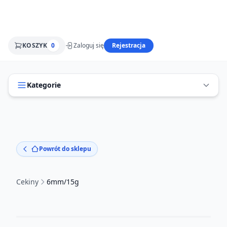
KOSZYK
0
Zaloguj się
Rejestracja
Kategorie
Powrót do sklepu
Cekiny
6mm/15g