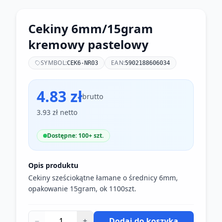
Cekiny 6mm/15gram
kremowy pastelowy
SYMBOL:
EAN:
CEK6-NR03
5902188606034
4.83 zł
brutto
3.93 zł netto
Dostępne: 100+ szt.
Opis produktu
Cekiny sześciokątne łamane o średnicy 6mm,
opakowanie 15gram, ok 1100szt.
−
+
Dodaj do koszyka