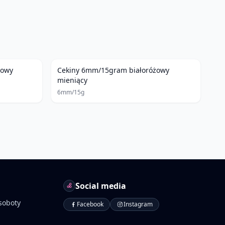
towy
Cekiny 6mm/15gram białoróżowy
mieniący
6mm/15g
Social media
soboty
Facebook
Instagram