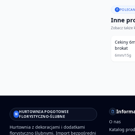
POLECAN
Inne pro
Zobacz także 
Cekiny 6
brokat
6mm/15g
Informa
HURTOWNIA POGOTOWIE
FLORYSTYCZNO-ŚLUBNE
O nas
Hurtownia z dekoracjami i dodatkami
Katalog pro
florystyczno ślubnymi. Import bezpośredni