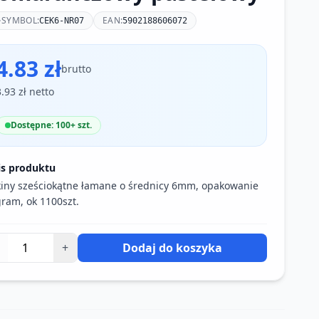
SYMBOL:
EAN:
CEK6-NR07
5902188606072
4.83 zł
brutto
3.93 zł netto
Dostępne: 100+ szt.
is produktu
iny sześciokątne łamane o średnicy 6mm, opakowanie
ram, ok 1100szt.
+
Dodaj do koszyka