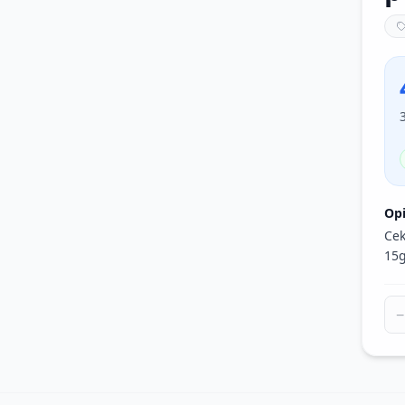
Op
Cek
15g
−