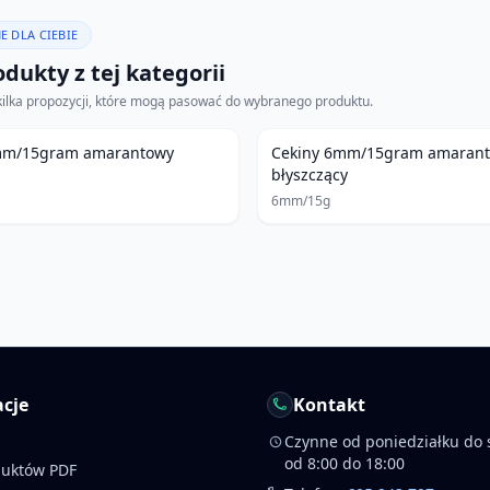
E DLA CIEBIE
dukty z tej kategorii
kilka propozycji, które mogą pasować do wybranego produktu.
mm/15gram amarantowy
Cekiny 6mm/15gram amaran
błyszczący
6mm/15g
cje
Kontakt
Czynne od poniedziałku do 
od 8:00 do 18:00
duktów PDF