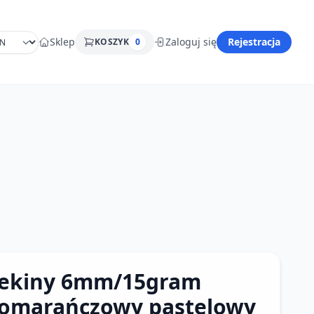
Sklep
Zaloguj się
Rejestracja
KOSZYK
0
ekiny 6mm/15gram
omarańczowy pastelowy