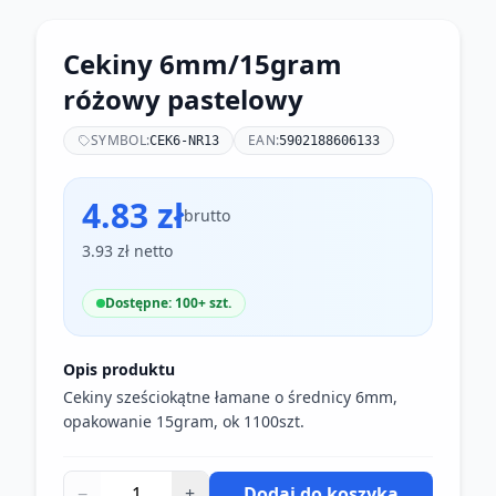
Cekiny 6mm/15gram
różowy pastelowy
SYMBOL:
EAN:
CEK6-NR13
5902188606133
4.83 zł
brutto
3.93 zł netto
Dostępne: 100+ szt.
Opis produktu
Cekiny sześciokątne łamane o średnicy 6mm,
opakowanie 15gram, ok 1100szt.
−
+
Dodaj do koszyka