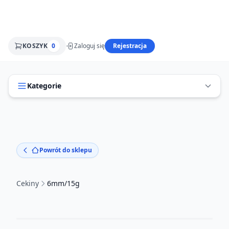
KOSZYK
0
Zaloguj się
Rejestracja
Kategorie
Powrót do sklepu
Cekiny
6mm/15g