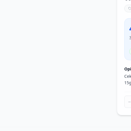
Op
Cek
15g
−