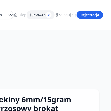
Sklep
Zaloguj się
Rejestracja
KOSZYK
0
ekiny 6mm/15gram
rzosowy brokat