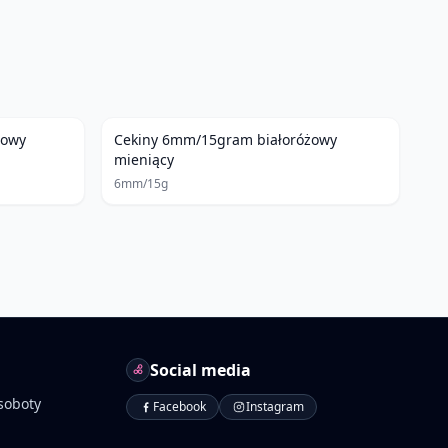
towy
Cekiny 6mm/15gram białoróżowy
mieniący
6mm/15g
Social media
soboty
Facebook
Instagram