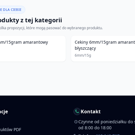
E DLA CIEBIE
dukty z tej kategorii
kilka propozycji, które mogą pasować do wybranego produktu.
mm/15gram amarantowy
Cekiny 6mm/15gram amaran
błyszczący
6mm/15g
cje
Kontakt
Czynne od poniedziałku do 
od 8:00 do 18:00
duktów PDF