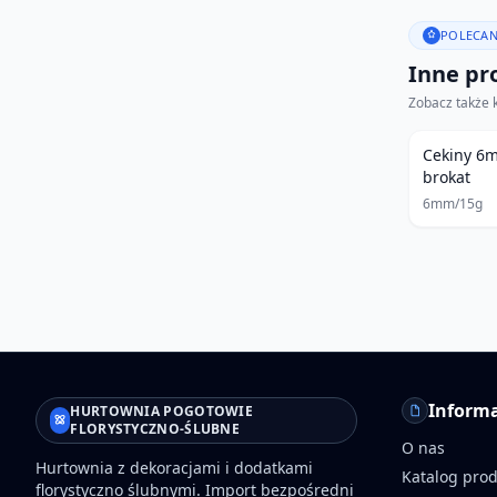
POLECAN
Inne pro
Zobacz także 
Cekiny 6
brokat
6mm/15g
Informa
HURTOWNIA POGOTOWIE
FLORYSTYCZNO-ŚLUBNE
O nas
Hurtownia z dekoracjami i dodatkami
Katalog pro
florystyczno ślubnymi. Import bezpośredni