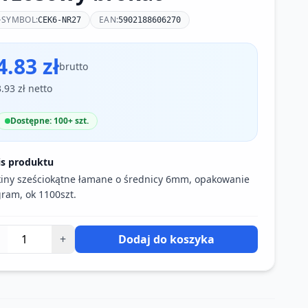
SYMBOL:
EAN:
CEK6-NR27
5902188606270
4.83 zł
brutto
3.93 zł netto
Dostępne: 100+ szt.
is produktu
iny sześciokątne łamane o średnicy 6mm, opakowanie
ram, ok 1100szt.
+
Dodaj do koszyka