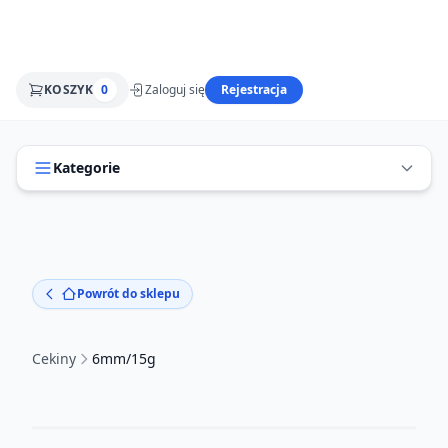
KOSZYK
0
Zaloguj się
Rejestracja
Kategorie
Powrót do sklepu
Cekiny
6mm/15g