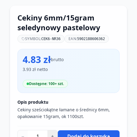
Cekiny 6mm/15gram
seledynowy pastelowy
SYMBOL:
EAN:
CEK6-NR36
5902188606362
4.83 zł
brutto
3.93 zł netto
Dostępne: 100+ szt.
Opis produktu
Cekiny sześciokątne łamane o średnicy 6mm,
opakowanie 15gram, ok 1100szt.
−
+
Dodaj do koszyka