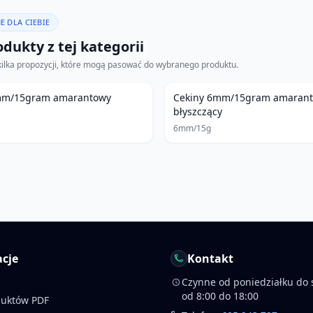
E DLA CIEBIE
dukty z tej kategorii
kilka propozycji, które mogą pasować do wybranego produktu.
mm/15gram amarantowy
Cekiny 6mm/15gram amaran
błyszczący
6mm/15g
cje
Kontakt
Czynne od poniedziałku do 
od 8:00 do 18:00
duktów PDF