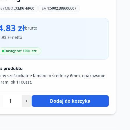
SYMBOL:
EAN:
CEK6-NR60
5902188606607
4.83 zł
brutto
3.93 zł netto
Dostępne: 100+ szt.
is produktu
iny sześciokątne łamane o średnicy 6mm, opakowanie
ram, ok 1100szt.
+
Dodaj do koszyka