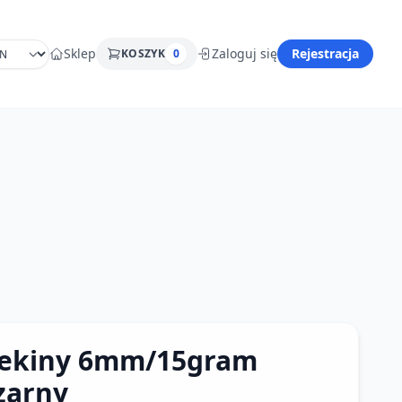
Sklep
Zaloguj się
Rejestracja
KOSZYK
0
ekiny 6mm/15gram
zarny