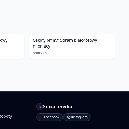
towy
Cekiny 6mm/15gram białoróżowy
mieniący
6mm/15g
Social media
soboty
Facebook
Instagram