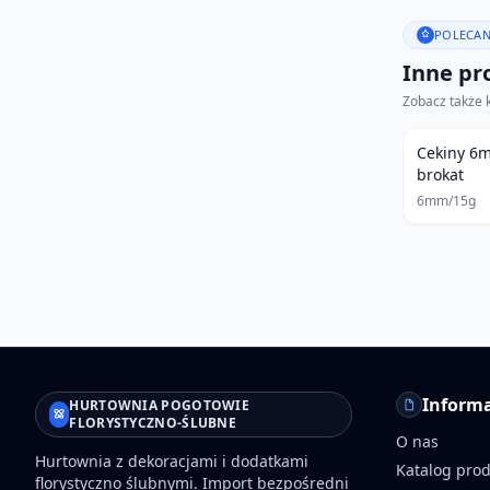
POLECAN
Inne pro
Zobacz także 
Cekiny 6
brokat
6mm/15g
Informa
HURTOWNIA POGOTOWIE
FLORYSTYCZNO-ŚLUBNE
O nas
Hurtownia z dekoracjami i dodatkami
Katalog pro
florystyczno ślubnymi. Import bezpośredni