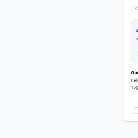
Op
Cek
15g
−