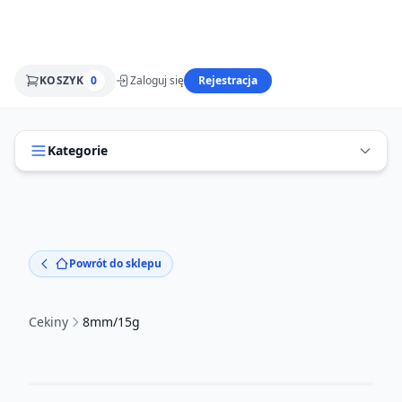
KOSZYK
0
Zaloguj się
Rejestracja
Kategorie
Powrót do sklepu
Cekiny
8mm/15g