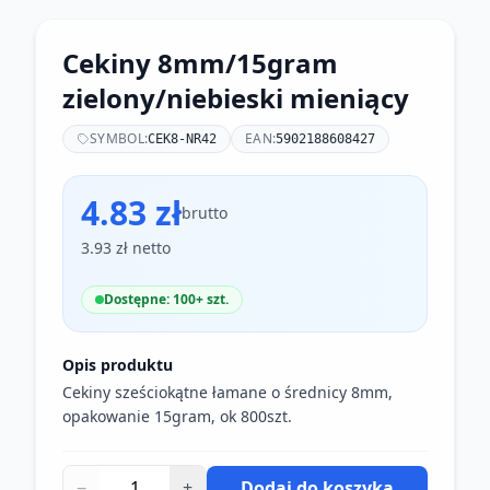
Cekiny 8mm/15gram
zielony/niebieski mieniący
SYMBOL:
EAN:
CEK8-NR42
5902188608427
4.83 zł
brutto
3.93 zł netto
Dostępne: 100+ szt.
Opis produktu
Cekiny sześciokątne łamane o średnicy 8mm,
opakowanie 15gram, ok 800szt.
−
+
Dodaj do koszyka