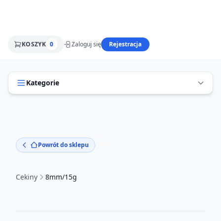
KOSZYK
0
Zaloguj się
Rejestracja
Kategorie
Powrót do sklepu
Cekiny
8mm/15g