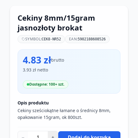
Cekiny 8mm/15gram
jasnozłoty brokat
SYMBOL:
EAN:
CEK8-NR52
5902188608526
4.83 zł
brutto
3.93 zł netto
Dostępne: 100+ szt.
Opis produktu
Cekiny sześciokątne łamane o średnicy 8mm,
opakowanie 15gram, ok 800szt.
−
+
Dodaj do koszyka