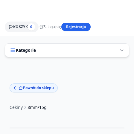
KOSZYK
0
Zaloguj się
Rejestracja
Kategorie
Powrót do sklepu
Cekiny
8mm/15g