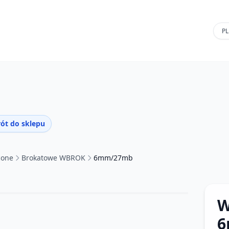
ót do sklepu
cone
Brokatowe WBROK
6mm/27mb
W
6