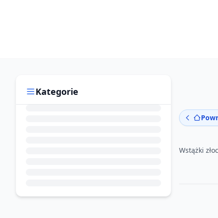
Kategorie
Powr
Wstążki zło