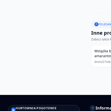
POLECAN
Inne pro
Zobacz także 
Wstążka 
amarant
6mm/27mb
Informa
HURTOWNIA POGOTOWIE