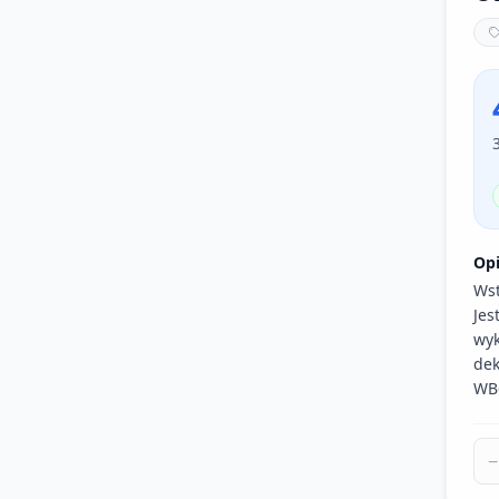
Op
Wst
Jes
wyk
dek
WB
−