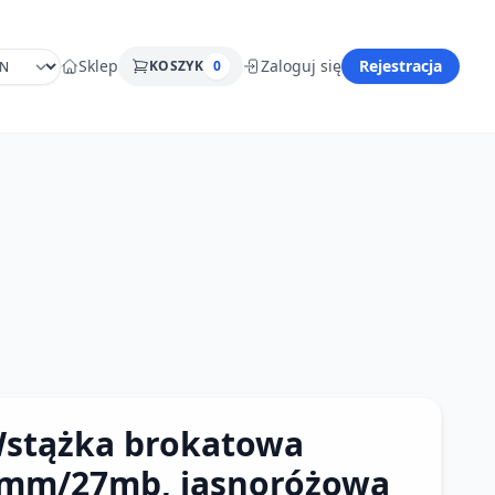
Sklep
Zaloguj się
Rejestracja
KOSZYK
0
stążka brokatowa
mm/27mb, jasnoróżowa