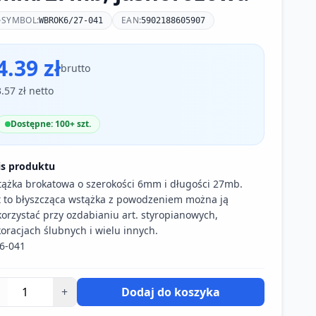
SYMBOL:
EAN:
WBROK6/27-041
5902188605907
4.39 zł
brutto
3.57 zł netto
Dostępne: 100+ szt.
is produktu
ążka brokatowa o szerokości 6mm i długości 27mb.
t to błyszcząca wstążka z powodzeniem można ją
orzystać przy ozdabianiu art. styropianowych,
oracjach ślubnych i wielu innych.
6-041
+
Dodaj do koszyka