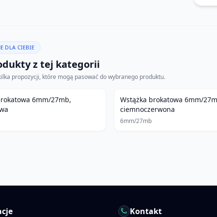
E DLA CIEBIE
dukty z tej kategorii
kilka propozycji, które mogą pasować do wybranego produktu.
brokatowa 6mm/27mb,
Wstążka brokatowa 6mm/27m
owa
ciemnoczerwona
6mm/27mb
cje
Kontakt