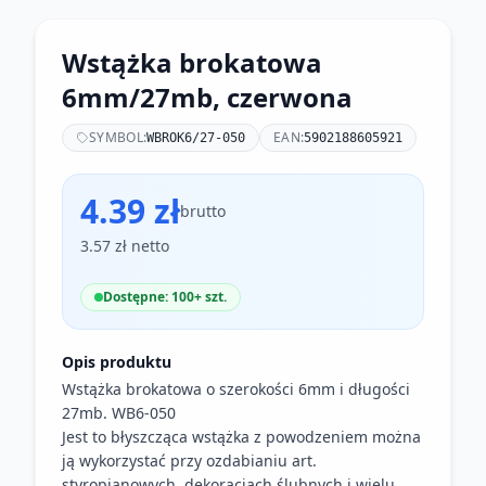
Wstążka brokatowa
6mm/27mb, czerwona
SYMBOL:
EAN:
WBROK6/27-050
5902188605921
4.39 zł
brutto
3.57 zł netto
Dostępne: 100+ szt.
Opis produktu
Wstążka brokatowa o szerokości 6mm i długości
27mb. WB6-050
Jest to błyszcząca wstążka z powodzeniem można
ją wykorzystać przy ozdabianiu art.
styropianowych, dekoracjach ślubnych i wielu