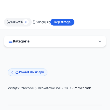
KOSZYK
0
Zaloguj się
Rejestracja
Kategorie
Powrót do sklepu
Wstążki złocone
Brokatowe WBROK
6mm/27mb