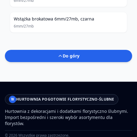
6mm/27mb
Wstążka brokatowa 6mm/27mb, czarna
6mm/27mb
Do góry
HURTOWNIA POGOTOWIE FLORYSTYCZNO-ŚLUBNE
Hurtownia z dekoracjami i dodatkami florystyczno ślubnymi.
Import bezpośredni i szeroki wybór asortymentu dla
florystów.
©
2026
Wszystkie prawa zastrzeżone.