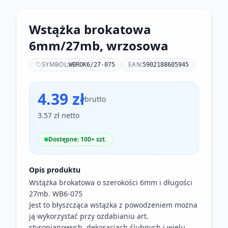
Wstążka brokatowa
6mm/27mb, wrzosowa
SYMBOL:
EAN:
WBROK6/27-075
5902188605945
4.39 zł
brutto
3.57 zł netto
Dostępne: 100+ szt.
Opis produktu
Wstążka brokatowa o szerokości 6mm i długości
27mb. WB6-075
Jest to błyszcząca wstążka z powodzeniem można
ją wykorzystać przy ozdabianiu art.
styropianowych, dekoracjach ślubnych i wielu