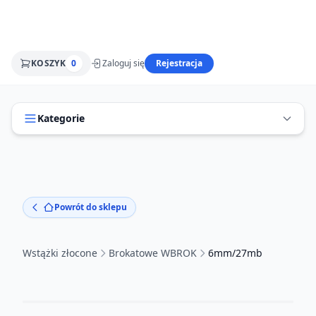
KOSZYK
0
Zaloguj się
Rejestracja
Kategorie
Powrót do sklepu
Wstążki złocone
Brokatowe WBROK
6mm/27mb