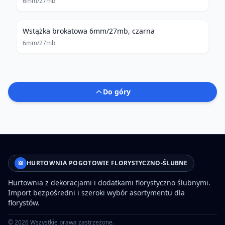
6mm/27mb
Wstążka brokatowa 6mm/27mb, czarna
6mm/27mb
Do góry
HURTOWNIA POGOTOWIE FLORYSTYCZNO-ŚLUBNE
Hurtownia z dekoracjami i dodatkami florystyczno ślubnymi.
Import bezpośredni i szeroki wybór asortymentu dla
florystów.
©
2026
Wszystkie prawa zastrzeżone.