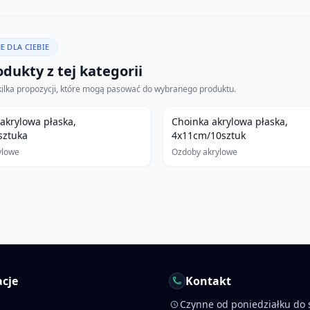
E DLA CIEBIE
dukty z tej kategorii
kilka propozycji, które mogą pasować do wybranego produktu.
akrylowa płaska,
Choinka akrylowa płaska,
sztuka
4x11cm/10sztuk
ylowe
Ozdoby akrylowe
cje
Kontakt
Czynne od poniedziałku do 