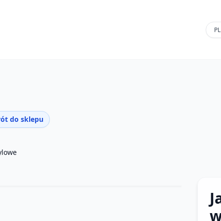
ót do sklepu
ylowe
J
w