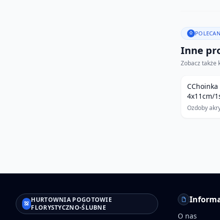
POLECAN
Inne pro
Zobacz także 
CChoinka 
4x11cm/1
Ozdoby akr
Informa
HURTOWNIA POGOTOWIE
FLORYSTYCZNO-ŚLUBNE
O nas