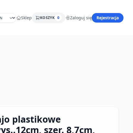
Sklep
Zaloguj się
Rejestracja
KOSZYK
0
ajo plastikowe
ys..12cm, szer. 8,7cm,