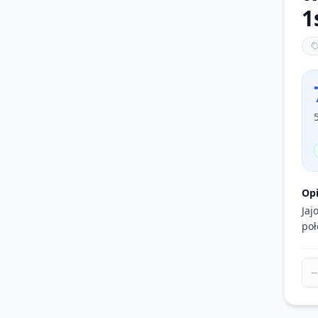
1
Op
Jaj
poł
−