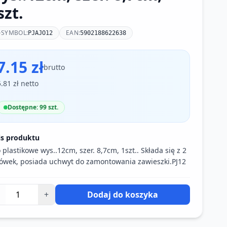
szt.
SYMBOL:
EAN:
PJAJO12
5902188622638
7.15 zł
brutto
5.81 zł netto
Dostępne: 99 szt.
is produktu
o plastikowe wys..12cm, szer. 8,7cm, 1szt.. Składa się z 2
ówek, posiada uchwyt do zamontowania zawieszki.PJ12
+
Dodaj do koszyka