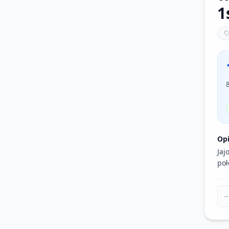
1
Op
Jaj
poł
−