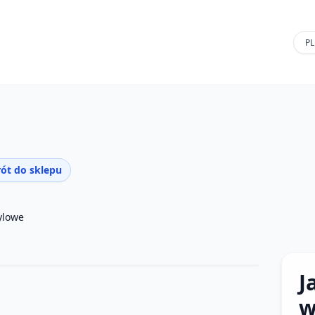
ót do sklepu
ylowe
J
w