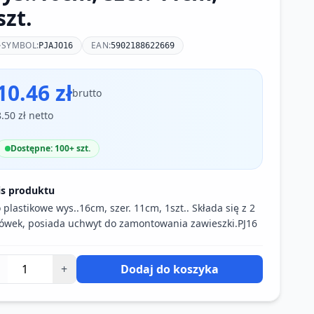
szt.
SYMBOL:
EAN:
PJAJO16
5902188622669
10.46 zł
brutto
8.50 zł netto
Dostępne: 100+ szt.
is produktu
o plastikowe wys..16cm, szer. 11cm, 1szt.. Składa się z 2
ówek, posiada uchwyt do zamontowania zawieszki.PJ16
+
Dodaj do koszyka