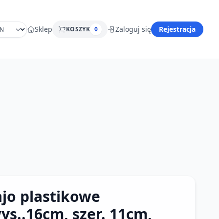
Sklep
Zaloguj się
Rejestracja
KOSZYK
0
ajo plastikowe
ys..16cm, szer. 11cm,