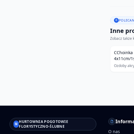
POLECAN
Inne pro
Zobacz także 
CChoinka 
4x11cm/1
Ozdoby akr
Informa
HURTOWNIA POGOTOWIE
FLORYSTYCZNO-ŚLUBNE
O nas