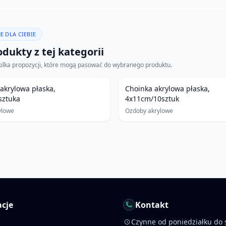
E DLA CIEBIE
dukty z tej kategorii
kilka propozycji, które mogą pasować do wybranego produktu.
akrylowa płaska,
Choinka akrylowa płaska,
sztuka
4x11cm/10sztuk
ylowe
Ozdoby akrylowe
cje
Kontakt
Czynne od poniedziałku do 