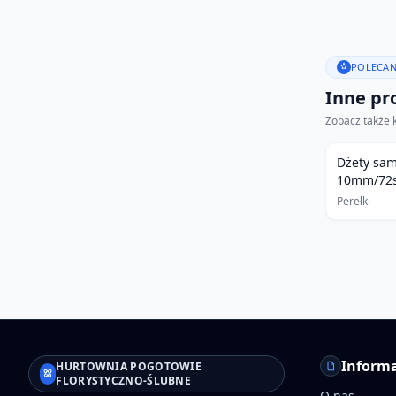
POLECAN
Inne pro
Zobacz także 
Dżety sam
10mm/72sz
Perełki
Informa
HURTOWNIA POGOTOWIE
FLORYSTYCZNO-ŚLUBNE
O nas