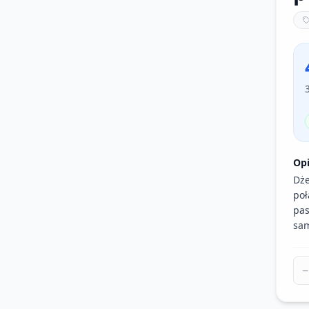
Op
Dże
poł
pas
sam
−