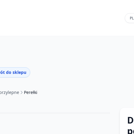
ót do sklepu
przylepne
Perełki
D
p