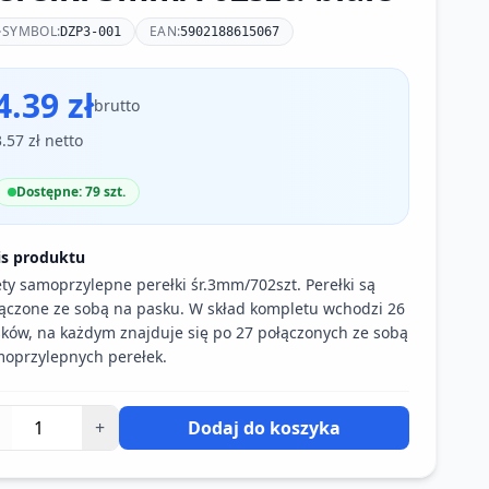
SYMBOL:
EAN:
DZP3-001
5902188615067
4.39 zł
brutto
3.57 zł netto
Dostępne: 79 szt.
is produktu
ty samoprzylepne perełki śr.3mm/702szt. Perełki są
ączone ze sobą na pasku. W skład kompletu wchodzi 26
ków, na każdym znajduje się po 27 połączonych ze sobą
oprzylepnych perełek.
+
Dodaj do koszyka