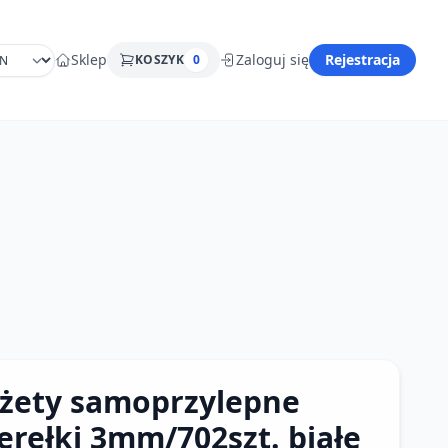
Sklep
Zaloguj się
Rejestracja
KOSZYK
0
żety samoprzylepne
erełki 3mm/702szt. białe