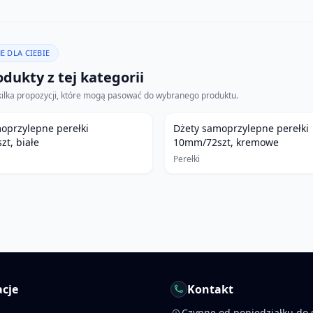
E DLA CIEBIE
dukty z tej kategorii
kilka propozycji, które mogą pasować do wybranego produktu.
oprzylepne perełki
Dżety samoprzylepne perełki
t, białe
10mm/72szt, kremowe
Perełki
cje
Kontakt
Czynne od poniedziałku do 