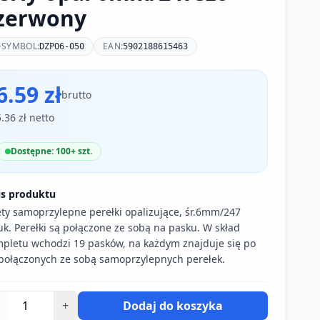
zerwony
SYMBOL:
EAN:
DZPO6-050
5902188615463
6.59 zł
brutto
5.36 zł netto
Dostępne: 100+ szt.
is produktu
ty samoprzylepne perełki opalizujące, śr.6mm/247
uk. Perełki są połączone ze sobą na pasku. W skład
pletu wchodzi 19 pasków, na każdym znajduje się po
połączonych ze sobą samoprzylepnych perełek.
+
Dodaj do koszyka