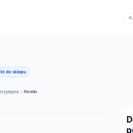
ót do sklepu
przylepne
Perełki
D
p