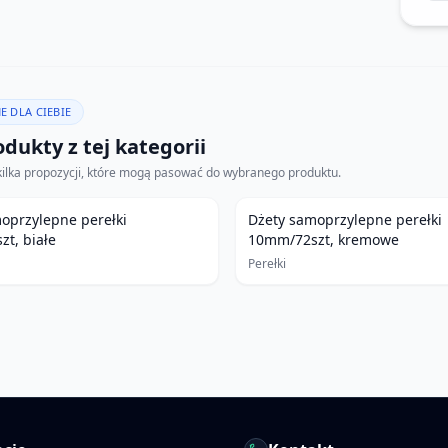
E DLA CIEBIE
dukty z tej kategorii
kilka propozycji, które mogą pasować do wybranego produktu.
oprzylepne perełki
Dżety samoprzylepne perełki
t, białe
10mm/72szt, kremowe
Perełki