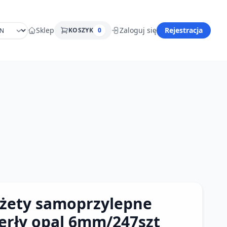
Sklep
Zaloguj się
Rejestracja
KOSZYK
0
żety samoprzylepne
erły opal 6mm/247szt