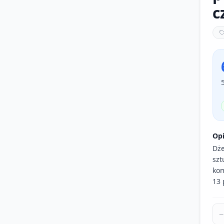
c
Op
Dże
szt
kom
13 
−