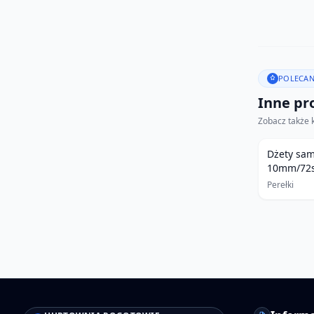
POLECAN
Inne pro
Zobacz także 
Dżety sam
10mm/72sz
Perełki