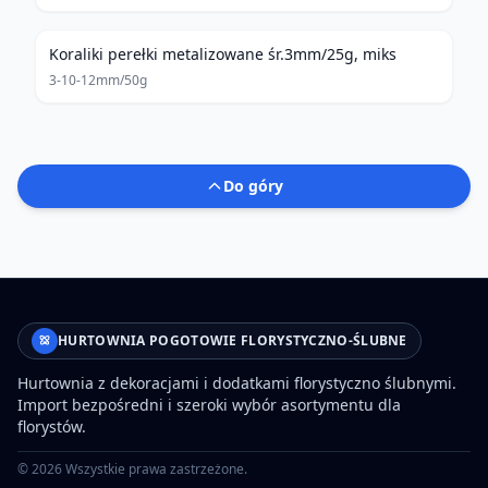
Koraliki perełki metalizowane śr.3mm/25g, miks
3-10-12mm/50g
Do góry
HURTOWNIA POGOTOWIE FLORYSTYCZNO-ŚLUBNE
Hurtownia z dekoracjami i dodatkami florystyczno ślubnymi.
Import bezpośredni i szeroki wybór asortymentu dla
florystów.
©
2026
Wszystkie prawa zastrzeżone.