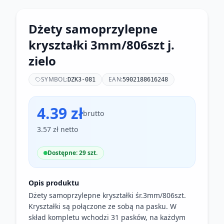
Dżety samoprzylepne
kryształki 3mm/806szt j.
zielo
SYMBOL:
EAN:
DZK3-081
5902188616248
4.39 zł
brutto
3.57 zł netto
Dostępne: 29 szt.
Opis produktu
Dżety samoprzylepne kryształki śr.3mm/806szt.
Kryształki są połączone ze sobą na pasku. W
skład kompletu wchodzi 31 pasków, na każdym