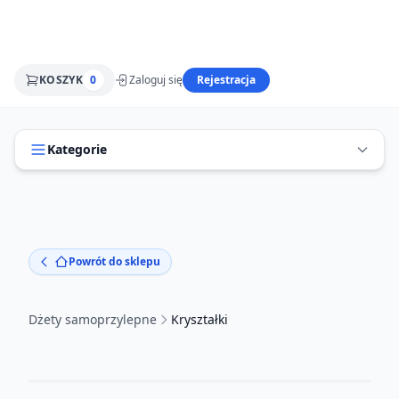
KOSZYK
0
Zaloguj się
Rejestracja
Kategorie
Powrót do sklepu
Dżety samoprzylepne
Kryształki