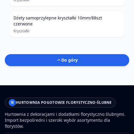
Dżety samoprzylepne kryształki 10mm/88szt
czerwone
Kryształki
Do góry
HURTOWNIA POGOTOWIE FLORYSTYCZNO-ŚLUBNE
Hurtownia z dekoracjami i dodatkami florystyczno ślubnymi.
Import bezpośredni i szeroki wybór asortymentu dla
florystów.