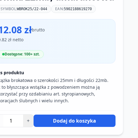
SYMBOL:
EAN:
WBROK25/22-044
5902188619270
12.08 zł
brutto
9.82 zł netto
Dostępne: 100+ szt.
is produktu
ążka brokatowa o szerokości 25mm i długości 22mb.
t to błyszcząca wstążka z powodzeniem można ją
orzystać przy ozdabianiu art. styropianowych,
oracjach ślubnych i wielu innych.
+
Dodaj do koszyka