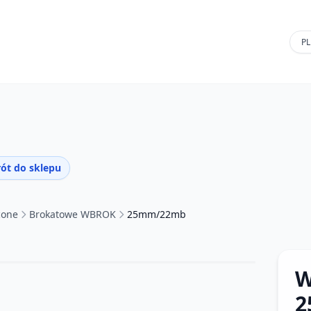
ót do sklepu
cone
Brokatowe WBROK
25mm/22mb
W
2