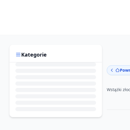
Kategorie
Powr
Wstążki zło