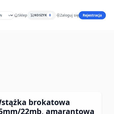
Sklep
Zaloguj się
Rejestracja
KOSZYK
0
stążka brokatowa
5mm/22mb, amarantowa