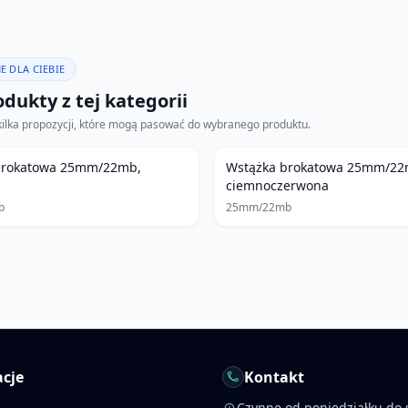
E DLA CIEBIE
dukty z tej kategorii
kilka propozycji, które mogą pasować do wybranego produktu.
brokatowa 25mm/22mb,
Wstążka brokatowa 25mm/22
ciemnoczerwona
b
25mm/22mb
cje
Kontakt
Czynne od poniedziałku do 