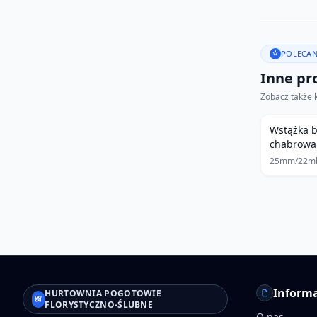
POLECAN
Inne pro
Zobacz także 
Wstążka 
chabrowa
25mm/22m
Informa
HURTOWNIA POGOTOWIE
FLORYSTYCZNO-ŚLUBNE
O nas