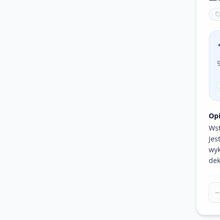
Op
Wst
Jes
wyk
dek
−