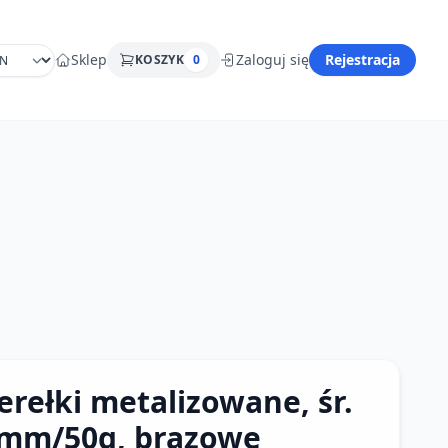
Sklep
Zaloguj się
Rejestracja
KOSZYK
0
erełki metalizowane, śr.
mm/50g, brązowe