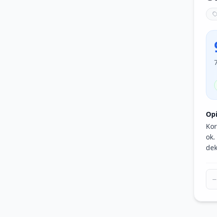
Op
Kor
ok.
dek
−