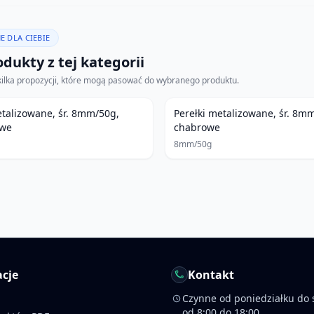
E DLA CIEBIE
dukty z tej kategorii
kilka propozycji, które mogą pasować do wybranego produktu.
etalizowane, śr. 8mm/50g,
Perełki metalizowane, śr. 8m
owe
chabrowe
8mm/50g
cje
Kontakt
Czynne od poniedziałku do 
od 8:00 do 18:00