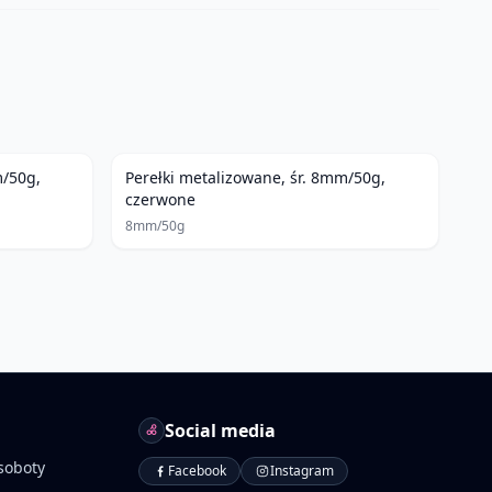
m/50g,
Perełki metalizowane, śr. 8mm/50g,
czerwone
8mm/50g
Social media
soboty
Facebook
Instagram