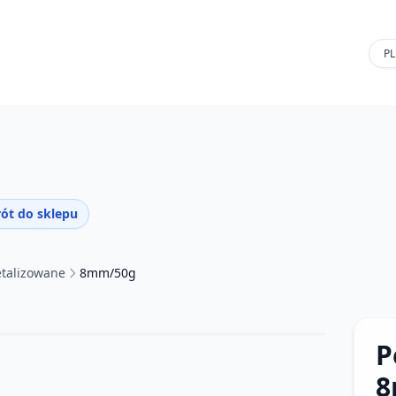
ót do sklepu
talizowane
8mm/50g
P
8