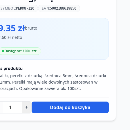
SYMBOL:
EAN:
PERM8-120
5902188619850
9.35 zł
brutto
7.60 zł netto
Dostępne: 100+ szt.
is produktu
aliki, perełki z dziurką. średnica 8mm, średnica dziurki
 2mm. Perełki mają wiele dowolnych zastosowań w
oracjach. Opakowanie zawiera ok. 100szt.
+
Dodaj do koszyka