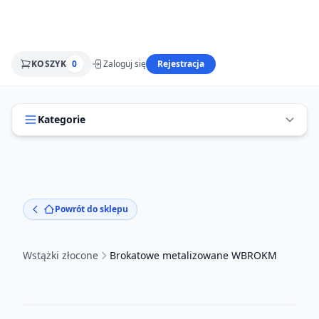
KOSZYK
0
Zaloguj się
Rejestracja
Kategorie
Powrót do sklepu
Wstążki złocone
Brokatowe metalizowane WBROKM