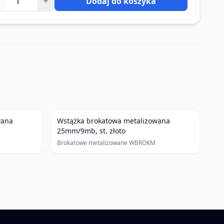
+
Dodaj do koszyka
wana
Wstążka brokatowa metalizowana
25mm/9mb, st. złoto
Brokatowe metalizowane WBROKM