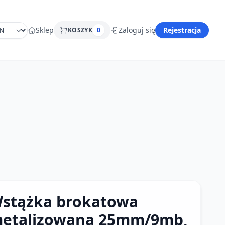
Sklep
Zaloguj się
Rejestracja
KOSZYK
0
stążka brokatowa
etalizowana 25mm/9mb,