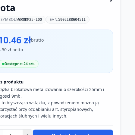
łota
SYMBOL:
EAN:
WBROKM25-100
5902188604511
10.46 zł
brutto
8.50 zł netto
Dostępne: 24 szt.
is produktu
ążka brokatowa metalizowanai o szerokości 25mm i
gości 9mb.
t to błyszcząca wstążka, z powodzeniem można ją
orzystać przy ozdabianiu art. styropianowych,
oracjach ślubnych i wielu innych.