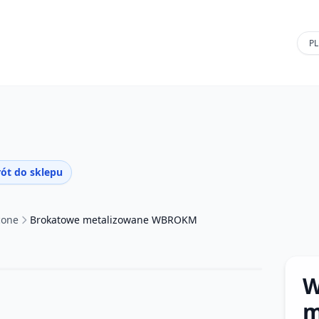
ót do sklepu
cone
Brokatowe metalizowane WBROKM
W
m