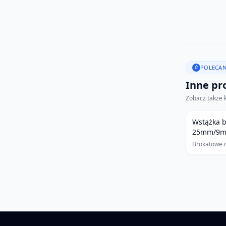
POLECAN
Inne pro
Zobacz także 
Wstążka 
25mm/9m
Brokatowe