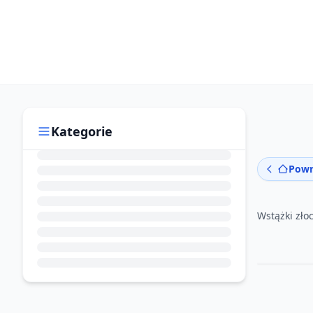
Kategorie
Powr
Wstążki zło