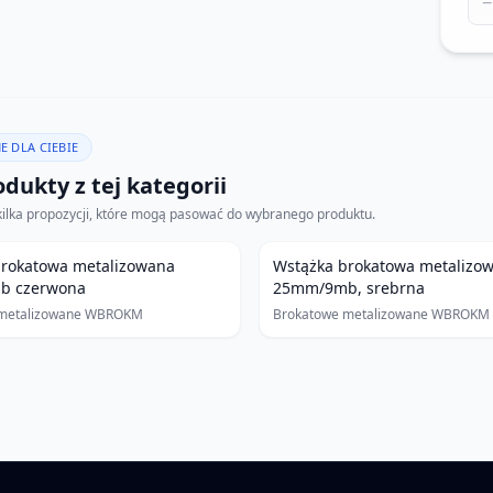
−
E DLA CIEBIE
dukty z tej kategorii
kilka propozycji, które mogą pasować do wybranego produktu.
brokatowa metalizowana
Wstążka brokatowa metalizo
b czerwona
25mm/9mb, srebrna
 metalizowane WBROKM
Brokatowe metalizowane WBROKM