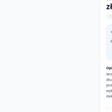
z
Op
Wst
dłu
Jes
wyk
dek