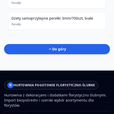
Perełki
Dżety samoprzylepne perełki 3mm/700szt, białe
Perełki
Do góry
HURTOWNIA POGOTOWIE FLORYSTYCZNO-ŚLUBNE
Hurtownia z dekoracjami i dodatkami florystyczno ślubnymi.
Import bezpośredni i szeroki wybór asortymentu dla
florystów.