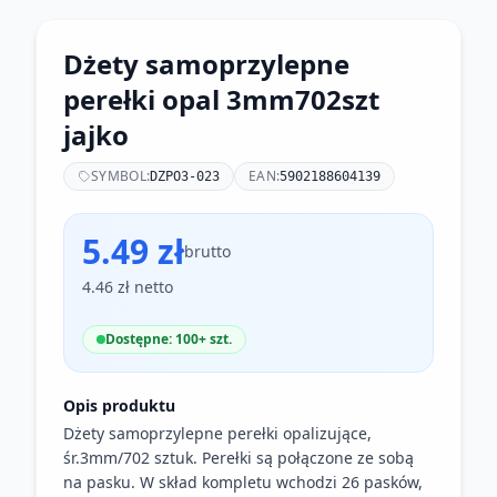
Dżety samoprzylepne
perełki opal 3mm702szt
jajko
SYMBOL:
EAN:
DZPO3-023
5902188604139
5.49 zł
brutto
4.46 zł netto
Dostępne: 100+ szt.
Opis produktu
Dżety samoprzylepne perełki opalizujące,
śr.3mm/702 sztuk. Perełki są połączone ze sobą
na pasku. W skład kompletu wchodzi 26 pasków,