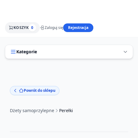
KOSZYK
0
Zaloguj się
Rejestracja
Kategorie
Powrót do sklepu
Dżety samoprzylepne
Perełki