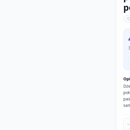
p
Op
Dże
poł
pas
sam
−