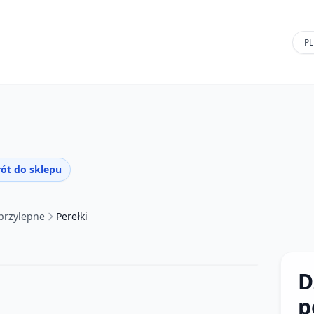
ót do sklepu
przylepne
Perełki
D
p