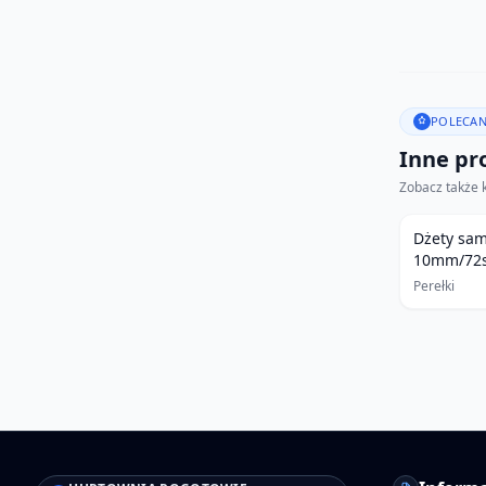
POLECAN
Inne pro
Zobacz także 
Dżety sam
10mm/72sz
Perełki