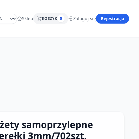
Sklep
Zaloguj się
Rejestracja
KOSZYK
0
żety samoprzylepne
erełki 3mm/702szt.