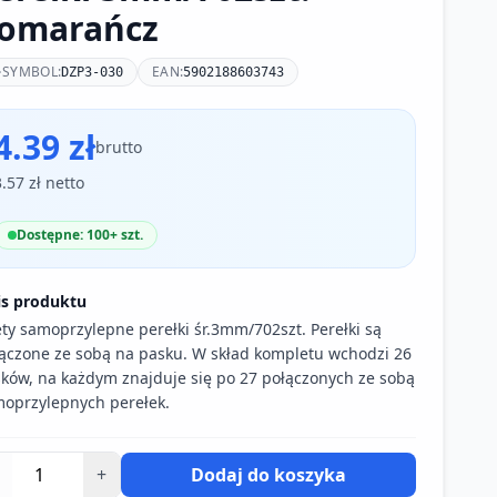
omarańcz
SYMBOL:
EAN:
DZP3-030
5902188603743
4.39 zł
brutto
3.57 zł netto
Dostępne: 100+ szt.
is produktu
ty samoprzylepne perełki śr.3mm/702szt. Perełki są
ączone ze sobą na pasku. W skład kompletu wchodzi 26
ków, na każdym znajduje się po 27 połączonych ze sobą
oprzylepnych perełek.
+
Dodaj do koszyka