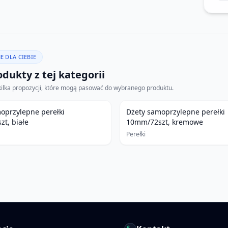
E DLA CIEBIE
dukty z tej kategorii
kilka propozycji, które mogą pasować do wybranego produktu.
oprzylepne perełki
Dżety samoprzylepne perełki
t, białe
10mm/72szt, kremowe
Perełki