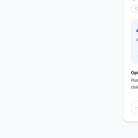
Op
Pła
dek
−