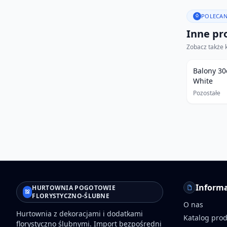
POLECAN
Inne pro
Zobacz także 
Balony 30
White
Pozostałe
Informa
HURTOWNIA POGOTOWIE
FLORYSTYCZNO-ŚLUBNE
O nas
Hurtownia z dekoracjami i dodatkami
Katalog pro
florystyczno ślubnymi. Import bezpośredni