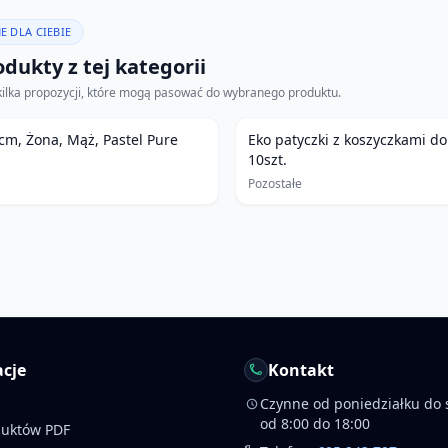
E DLA CIEBIE
dukty z tej kategorii
kilka propozycji, które mogą pasować do wybranego produktu.
cm, Żona, Mąż, Pastel Pure
Eko patyczki z koszyczkami d
10szt.
Pozostałe
cje
Kontakt
Czynne od poniedziałku do 
od 8:00 do 18:00
duktów PDF