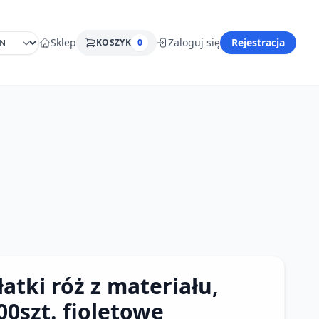
Sklep
Zaloguj się
Rejestracja
KOSZYK
0
łatki róż z materiału,
00szt. fioletowe