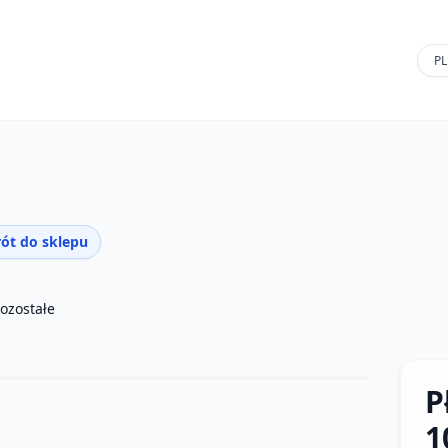
ót do sklepu
ozostałe
P
1