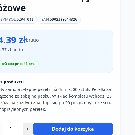
óżowe
SYMBOL:
EAN:
DZP4-041
5902188644326
4.39 zł
brutto
3.57 zł netto
Dostępne: 43 szt.
is produktu
ty samoprzylepne perełki, śr.4mm/500 sztuk. Perełki są
ączone ze sobą na pasku. W skład kompletu wchodzi 25
ków, na każdym znajduje się po 20 połączonych ze sobą
oprzylepnych perełek.
+
Dodaj do koszyka