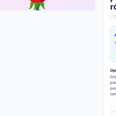
r
Op
Dże
poł
pas
sam
−