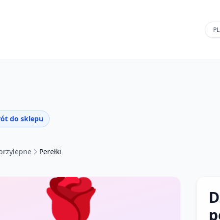
ót do sklepu
przylepne
Perełki
🌹
D
p