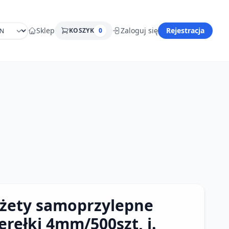
Sklep
Zaloguj się
Rejestracja
KOSZYK
0
żety samoprzylepne
erełki 4mm/500szt, j.