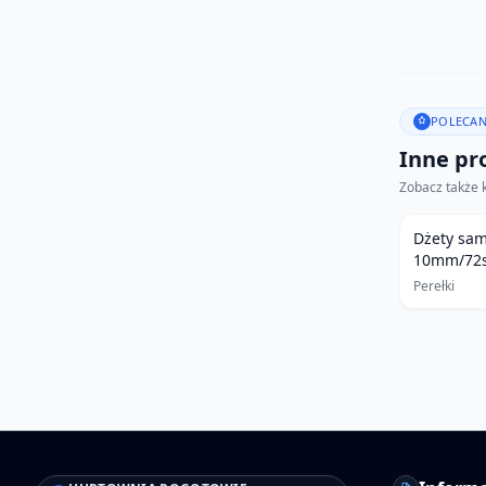
POLECAN
Inne pro
Zobacz także 
Dżety sam
10mm/72sz
Perełki