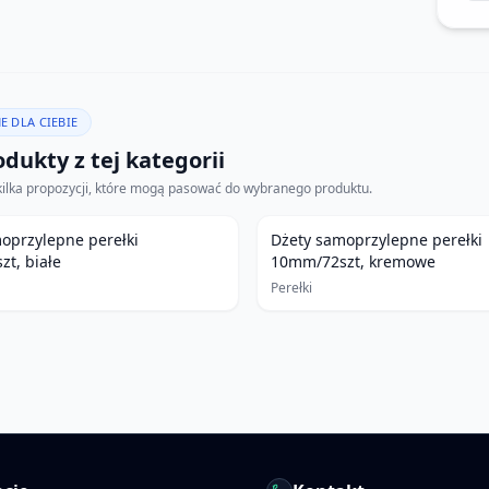
E DLA CIEBIE
dukty z tej kategorii
kilka propozycji, które mogą pasować do wybranego produktu.
oprzylepne perełki
Dżety samoprzylepne perełki
t, białe
10mm/72szt, kremowe
Perełki