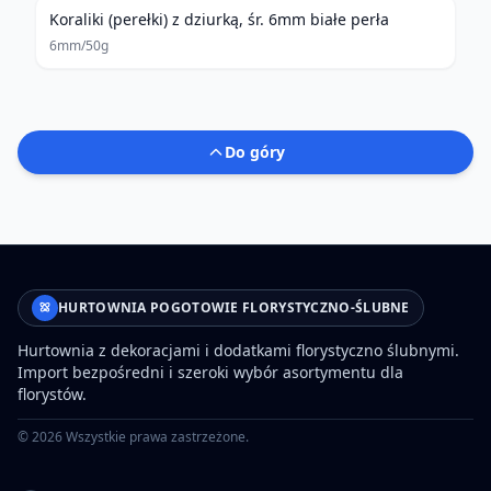
Koraliki (perełki) z dziurką, śr. 6mm białe perła
6mm/50g
Do góry
HURTOWNIA POGOTOWIE FLORYSTYCZNO-ŚLUBNE
Hurtownia z dekoracjami i dodatkami florystyczno ślubnymi.
Import bezpośredni i szeroki wybór asortymentu dla
florystów.
©
2026
Wszystkie prawa zastrzeżone.