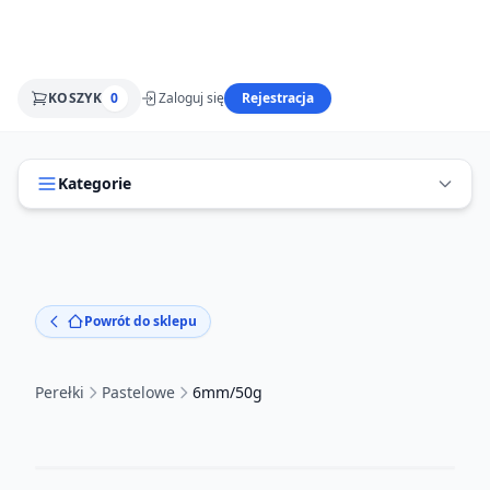
KOSZYK
0
Zaloguj się
Rejestracja
Kategorie
Powrót do sklepu
Perełki
Pastelowe
6mm/50g