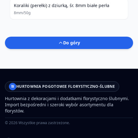
Koraliki (perełki) z dziurką, śr. 8mm białe perła
8mm/50g
Do góry
HURTOWNIA POGOTOWIE FLORYSTYCZNO-ŚLUBNE
Hurtownia z dekoracjami i dodatkami florystyczno ślubnymi.
Import bezpośredni i szeroki wybór asortymentu dla
florystów.
©
2026
Wszystkie prawa zastrzeżone.