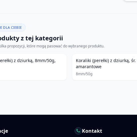
E DLA CIEBIE
dukty z tej kategorii
kilka propozycji, które mogą pasować do wybranego produktu.
perełki) z dziurką, 8mm/50g,
Koraliki (perełki) z dziurką, ś
amarantowe
8mm/50g
cje
Kontakt