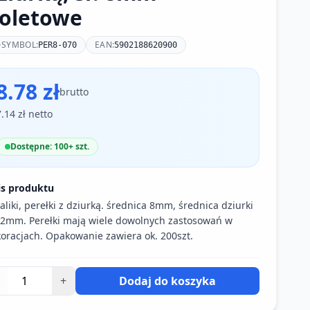
ioletowe
SYMBOL:
EAN:
PER8-070
5902188620900
8.78 zł
brutto
7.14 zł netto
Dostępne: 100+ szt.
is produktu
aliki, perełki z dziurką. średnica 8mm, średnica dziurki
 2mm. Perełki mają wiele dowolnych zastosowań w
oracjach. Opakowanie zawiera ok. 200szt.
+
Dodaj do koszyka