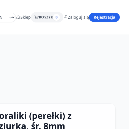
Sklep
Zaloguj się
Rejestracja
KOSZYK
0
oraliki (perełki) z
ziurką, śr. 8mm