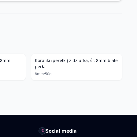
r. 8mm
Koraliki (perełki) z dziurką, śr. 8mm białe
perła
8mm/50g
Social media