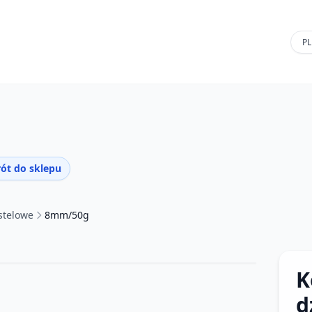
ót do sklepu
stelowe
8mm/50g
K
d