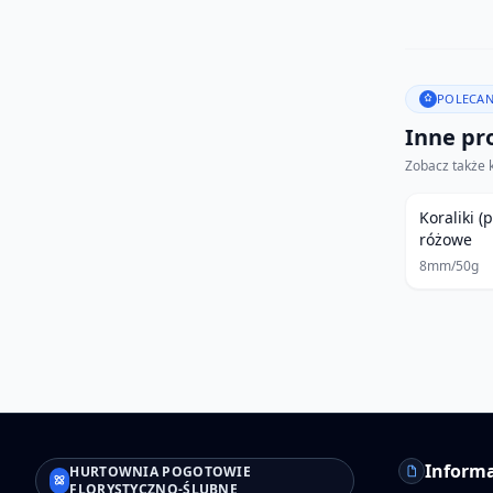
POLECAN
Inne pro
Zobacz także 
Koraliki (
różowe
8mm/50g
Informa
HURTOWNIA POGOTOWIE
FLORYSTYCZNO-ŚLUBNE