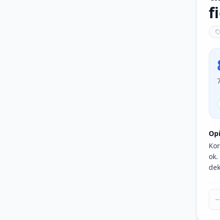
f
Op
Kor
ok.
dek
−