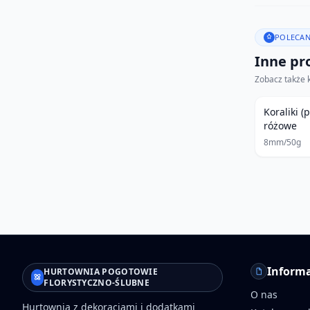
POLECAN
Inne pro
Zobacz także 
Koraliki (
różowe
8mm/50g
Informa
HURTOWNIA POGOTOWIE
FLORYSTYCZNO-ŚLUBNE
O nas
Hurtownia z dekoracjami i dodatkami