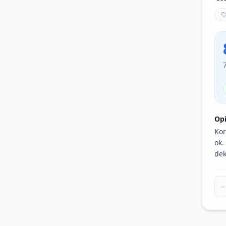
Op
Kor
ok.
dek
−