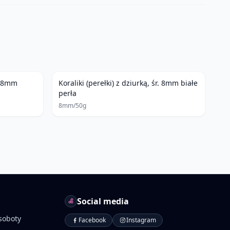
r. 8mm
Koraliki (perełki) z dziurką, śr. 8mm białe
perła
8mm/50g
Social media
soboty
Facebook
Instagram