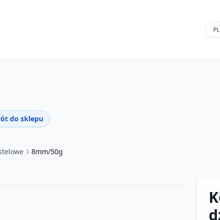
ót do sklepu
stelowe
8mm/50g
K
d