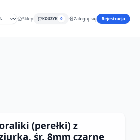
Sklep
Zaloguj się
Rejestracja
KOSZYK
0
oraliki (perełki) z
ziurką, śr. 8mm czarne