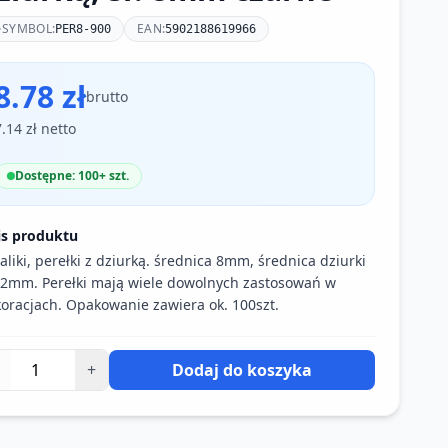
SYMBOL:
EAN:
PER8-900
5902188619966
8.78 zł
brutto
7.14 zł netto
Dostępne: 100+ szt.
is produktu
aliki, perełki z dziurką. średnica 8mm, średnica dziurki
 2mm. Perełki mają wiele dowolnych zastosowań w
oracjach. Opakowanie zawiera ok. 100szt.
+
Dodaj do koszyka