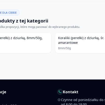
E DLA CIEBIE
dukty z tej kategorii
kilka propozycji, które mogą pasować do wybranego produktu.
perełki) z dziurką, 8mm/50g,
Koraliki (perełki) z dziurką, ś
amarantowe
8mm/50g
cje
Kontakt
Czynne od poniedziałku do 
od 8:00 do 18:00