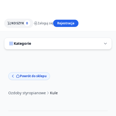
KOSZYK
0
Zaloguj się
Rejestracja
Kategorie
Powrót do sklepu
Ozdoby styropianowe
Kule