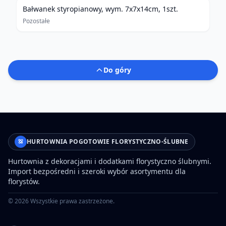
Bałwanek styropianowy, wym. 7x7x14cm, 1szt.
Pozostałe
Do góry
HURTOWNIA POGOTOWIE FLORYSTYCZNO-ŚLUBNE
Hurtownia z dekoracjami i dodatkami florystyczno ślubnymi.
Import bezpośredni i szeroki wybór asortymentu dla
florystów.
©
2026
Wszystkie prawa zastrzeżone.