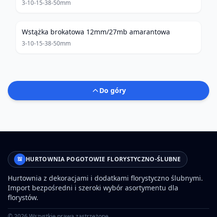
3-10-15-38-50mm
Wstążka brokatowa 12mm/27mb amarantowa
3-10-15-38-50mm
Do góry
HURTOWNIA POGOTOWIE FLORYSTYCZNO-ŚLUBNE
Hurtownia z dekoracjami i dodatkami florystyczno ślubnymi.
Import bezpośredni i szeroki wybór asortymentu dla
florystów.
©
2026
Wszystkie prawa zastrzeżone.