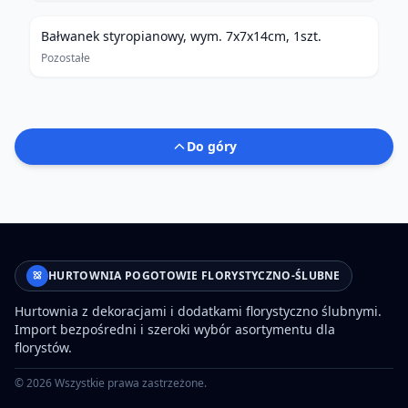
Bałwanek styropianowy, wym. 7x7x14cm, 1szt.
Pozostałe
Do góry
HURTOWNIA POGOTOWIE FLORYSTYCZNO-ŚLUBNE
Hurtownia z dekoracjami i dodatkami florystyczno ślubnymi.
Import bezpośredni i szeroki wybór asortymentu dla
florystów.
©
2026
Wszystkie prawa zastrzeżone.