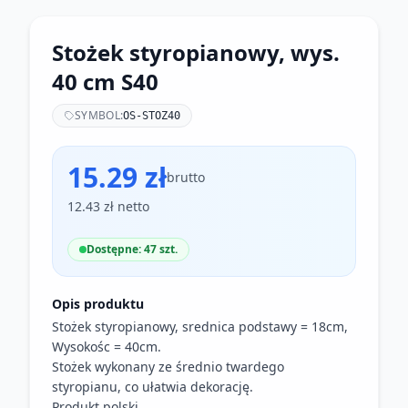
Stożek styropianowy, wys.
40 cm S40
SYMBOL:
OS-STOZ40
15.29 zł
brutto
12.43 zł netto
Dostępne: 47 szt.
Opis produktu
Stożek styropianowy, srednica podstawy = 18cm,
Wysokośc = 40cm.
Stożek wykonany ze średnio twardego
styropianu, co ułatwia dekorację.
Produkt polski.